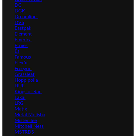
DC
DGK
Dreamliner
DVS
Eastpak
Element
Emerica
Etnies
És
Famous
Flexfit
Freegun
Grassleaf
Hoppipolla
HUF
Kings of Rap
Lakai
LRG
Matix
Metal Mulisha
Mister Tee
Mitchell Ness
MSTRDS