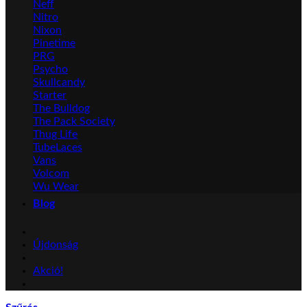
Neff
Nitro
Nixon
Pinetime
PRG
Psycho
Skullcandy
Starter
The Bulldog
The Pack Society
Thug Life
TubeLaces
Vans
Volcom
Wu Wear
Blog
Újdonság
Akció!