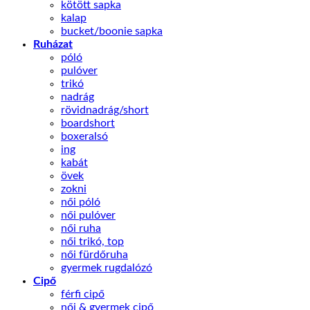
kötött sapka
kalap
bucket/boonie sapka
Ruházat
póló
pulóver
trikó
nadrág
rövidnadrág/short
boardshort
boxeralsó
ing
kabát
övek
zokni
női póló
női pulóver
női ruha
női trikó, top
női fürdőruha
gyermek rugdalózó
Cipő
férfi cipő
női & gyermek cipő