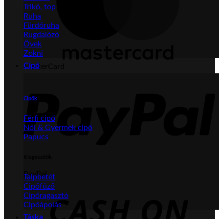
Trikó, top
Ruha
Fürdőruha
Rugdalózó
Övek
Zokni
Cipő
MasterCard
Cipők
Férfi cipő
Női & Gyermek cipő
Papucs
Kiegészítők
PayPal
Talpbetét
Cipőfűző
Cipőragasztó
Cipőápolás
Táska