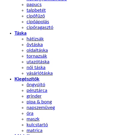
papucs
talpbetét
cipőfűző
cipőápolás
cipőragasztó
Táska
hátizsák
övtáska
oldaltáska
tornazsák
utazótáska
női táska
vásárlótáska
Kiegészítők
öngyújtó
pénztárca
grinder
pipa & bong
napszemüveg
óra
maszk
kulcstartó
matrica