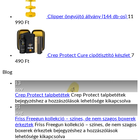
Clipper öngyújtó állvány (144 db-os)
11
990
Ft
Crep Protect Cure cipőtisztító készlet
7
490
Ft
Blog
13
nov
Crep Protect talpbetétek
Crep Protect talpbetétek
bejegyzéshez
a hozzászólások lehetősége kikapcsolva
31
aug
Friss Freegun kollekció – színes, de nem szagos boxerek
érkeztek
Friss Freegun kollekció – színes, de nem szagos
boxerek érkeztek bejegyzéshez
a hozzászólások
lehetősége kikapcsolva