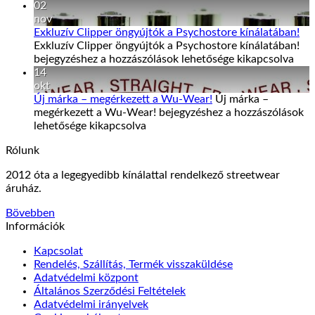
02
nov
Exkluzív Clipper öngyújtók a Psychostore kínálatában!
Exkluzív Clipper öngyújtók a Psychostore kínálatában!
bejegyzéshez
a hozzászólások lehetősége kikapcsolva
14
okt
Új márka – megérkezett a Wu-Wear!
Új márka –
megérkezett a Wu-Wear! bejegyzéshez
a hozzászólások
lehetősége kikapcsolva
Rólunk
2012 óta a legegyedibb kínálattal rendelkező streetwear
áruház.
Bövebben
Információk
Kapcsolat
Rendelés, Szállítás, Termék visszaküldése
Adatvédelmi központ
Általános Szerződési Feltételek
Adatvédelmi irányelvek