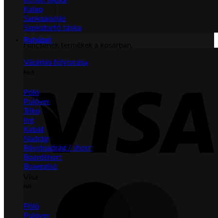
Kalap
Sapkaápolás
Sapkatartó táska
Ruházat
Nincsenek termékek a kosárban.
Vásárlás folytatása
Férfi
Póló
Pulóver
Trikó
Ing
Kabát
Nadrág
Rövidnadrág / short
Boardshort
Boxeralsó
Visa
Női
Póló
Pulóver