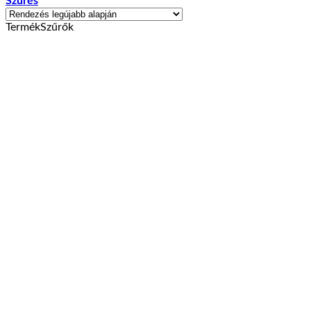
Szűrés
TermékSzűrők