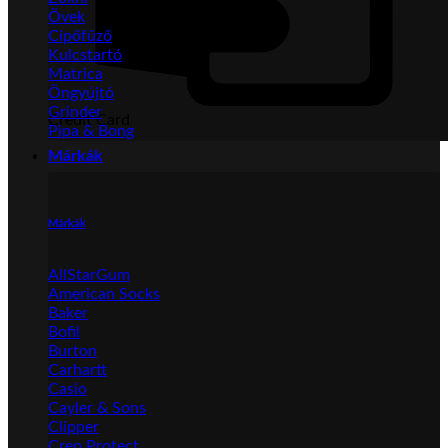
Övek
Cipőfűző
Kulcstartó
Matrica
Öngyújtó
Grinder
Credit Card
Pipa & Bong
Márkák
Márkák
AllStarGum
American Socks
Baker
Bofil
Burton
Carhartt
Casio
Cayler & Sons
Clipper
Crep Protect