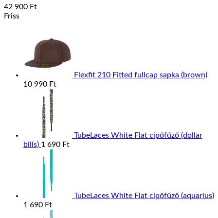
42 900
Ft
Friss
Flexfit 210 Fitted fullcap sapka (brown)
10 990
Ft
TubeLaces White Flat cipőfűző (dollar
bills)
1 690
Ft
TubeLaces White Flat cipőfűző (aquarius)
1 690
Ft