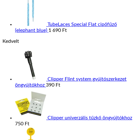
TubeLaces Special Flat cipőfűző
(elephant blue)
1 690
Ft
Kedvelt
Clipper Flint system gyújtószerkezet
öngyújtókhoz
390
Ft
Clipper univerzális tűzkő öngyújtókhoz
750
Ft