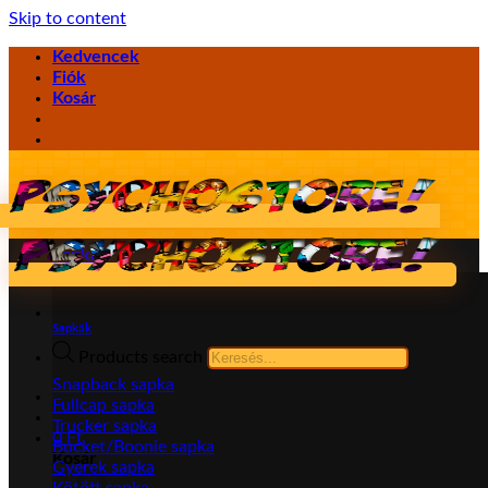
Skip to content
Kedvencek
Fiók
Kosár
Sapka
Sapkák
Products search
Snapback sapka
Fullcap sapka
Trucker sapka
0
Ft
Bucket/Boonie sapka
Kosár
Gyerek sapka
Kötött sapka