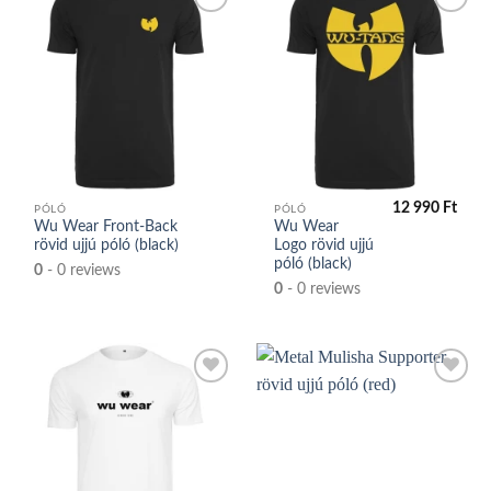
Kedvencek
Kedvencek
közé
közé
12 990
Ft
PÓLÓ
PÓLÓ
Wu Wear Front-Back
Wu Wear
rövid ujjú póló (black)
Logo rövid ujjú
póló (black)
0
- 0 reviews
0
- 0 reviews
Kedvencek
Kedvencek