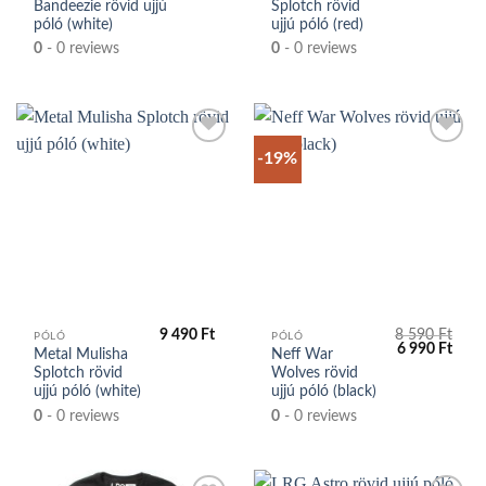
Bandeezie rövid ujjú
Splotch rövid
póló (white)
ujjú póló (red)
0
- 0 reviews
0
- 0 reviews
-19%
Kedvencek
Kedvencek
közé
közé
9 490
Ft
8 590
Ft
PÓLÓ
PÓLÓ
Original
Curr
6 990
Ft
Metal Mulisha
Neff War
price
price
Splotch rövid
Wolves rövid
was:
is:
8
6
ujjú póló (white)
ujjú póló (black)
590 Ft.
990 F
0
- 0 reviews
0
- 0 reviews