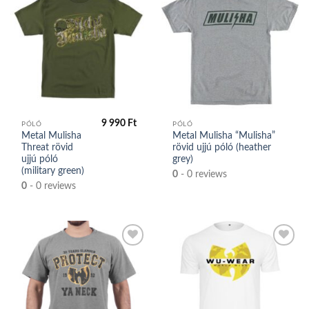
Kedvencek
Kedvencek
közé
közé
9 990
Ft
PÓLÓ
PÓLÓ
Metal Mulisha
Metal Mulisha “Mulisha”
Threat rövid
rövid ujjú póló (heather
ujjú póló
grey)
(military green)
0
- 0 reviews
0
- 0 reviews
Kedvencek
Kedvencek