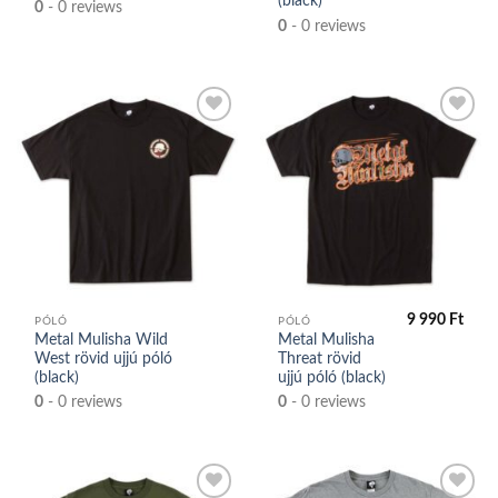
(black)
0
- 0 reviews
0
- 0 reviews
Kedvencek
Kedvencek
közé
közé
9 990
Ft
PÓLÓ
PÓLÓ
Metal Mulisha Wild
Metal Mulisha
West rövid ujjú póló
Threat rövid
(black)
ujjú póló (black)
0
- 0 reviews
0
- 0 reviews