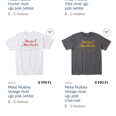
Hunter rövid
Tribe rövid ujjú
ujjú póló (white)
póló (white)
0
- 0 reviews
0
- 0 reviews
Kedvencek
Kedvencek
közé
közé
8 990
Ft
8 990
Ft
PÓLÓ
PÓLÓ
Metal Mulisha
Metal Mulisha
Vintage rövid
Vintage rövid
ujjú póló (white)
ujjú póló
(charcoal)
0
- 0 reviews
0
- 0 reviews