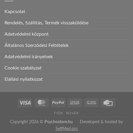
Kapcsolat
Rendelés, Szállítás, Termék visszaküldése
Adatvédelmi központ
Általános Szerződési Feltételek
Adatvédelmi irányelvek
Cookie szabályzat
Elállási nyilatkozat
Visa
MasterCard
PayPal
Cash
Bank
Credit
On
Transfer
Card
FIÓK
KOSÁR
Delivery
Copyright 2026 ©
Psychostore.hu
Developed & hosted by
SelfMed.pro