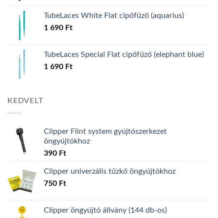
TubeLaces White Flat cipőfűző (aquarius)
1 690
Ft
TubeLaces Special Flat cipőfűző (elephant blue)
1 690
Ft
KEDVELT
Clipper Flint system gyújtószerkezet
öngyújtókhoz
390
Ft
Clipper univerzális tűzkő öngyújtókhoz
750
Ft
Clipper öngyújtó állvány (144 db-os)