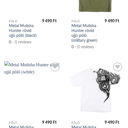
közé
közé
9 490
Ft
9 490
Ft
PÓLÓ
PÓLÓ
Metal Mulisha
Metal Mulisha
Hunter rövid
Hunter rövid
ujjú póló (black)
ujjú póló
(military green)
0
- 0 reviews
0
- 0 reviews
Kedvencek
Kedvencek
közé
közé
9 490
Ft
9 490
Ft
PÓLÓ
PÓLÓ
Metal Mulisha
Metal Mulisha