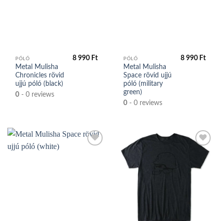
Kedvencek
Kedvencek
közé
közé
8 990
Ft
8 990
Ft
PÓLÓ
PÓLÓ
Metal Mulisha
Metal Mulisha
Chronicles rövid
Space rövid ujjú
ujjú póló (black)
póló (military
green)
0
- 0 reviews
0
- 0 reviews
Kedvencek
Kedvencek
közé
közé