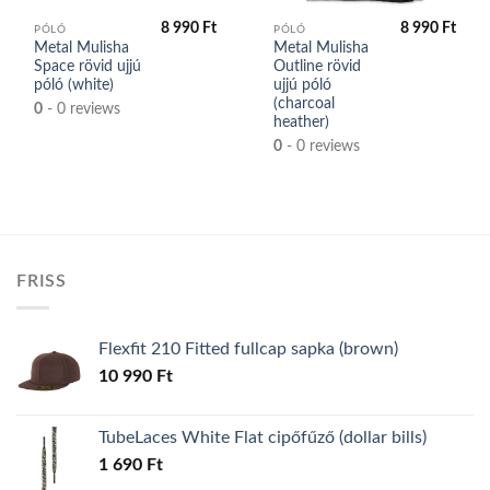
8 990
Ft
8 990
Ft
PÓLÓ
PÓLÓ
Metal Mulisha
Metal Mulisha
Space rövid ujjú
Outline rövid
póló (white)
ujjú póló
(charcoal
0
- 0 reviews
heather)
0
- 0 reviews
FRISS
Flexfit 210 Fitted fullcap sapka (brown)
10 990
Ft
TubeLaces White Flat cipőfűző (dollar bills)
1 690
Ft