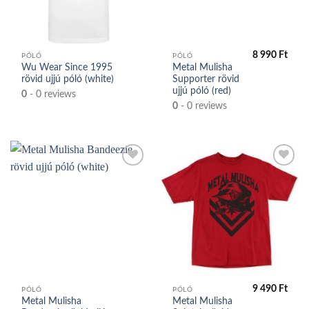
közé
közé
8 990
Ft
PÓLÓ
PÓLÓ
Wu Wear Since 1995
Metal Mulisha
rövid ujjú póló (white)
Supporter rövid
ujjú póló (red)
0
- 0 reviews
0
- 0 reviews
Kedvencek
Kedvencek
közé
közé
9 490
Ft
PÓLÓ
PÓLÓ
Metal Mulisha
Metal Mulisha