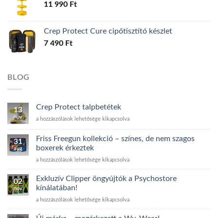
11 990
Ft
Crep Protect Cure cipőtisztító készlet
7 490
Ft
BLOG
Crep Protect talpbetétek
13
nov
Crep
a hozzászólások lehetősége kikapcsolva
Protect
talpbetétek
Friss Freegun kollekció – színes, de nem szagos
31
bejegyzéshez
boxerek érkeztek
aug
Friss
a hozzászólások lehetősége kikapcsolva
Freegun
kollekció
Exkluzív Clipper öngyújtók a Psychostore
02
–
kínálatában!
nov
színes,
Exkluzív
a hozzászólások lehetősége kikapcsolva
de
Clipper
nem
öngyújtók
szagos