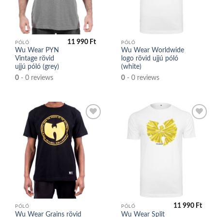
közé
közé
11 990
Ft
PÓLÓ
PÓLÓ
Wu Wear PYN
Wu Wear Worldwide
Vintage rövid
logo rövid ujjú póló
ujjú póló (grey)
(white)
0
- 0 reviews
0
- 0 reviews
Kedvencek
Kedvencek
közé
közé
11 990
Ft
PÓLÓ
PÓLÓ
Wu Wear Grains rövid
Wu Wear Split