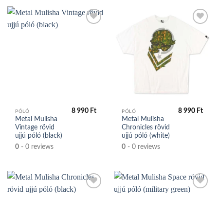
Kedvencek
Kedvencek
közé
közé
8 990
Ft
8 990
Ft
PÓLÓ
PÓLÓ
Metal Mulisha
Metal Mulisha
Vintage rövid
Chronicles rövid
ujjú póló (black)
ujjú póló (white)
0
- 0 reviews
0
- 0 reviews