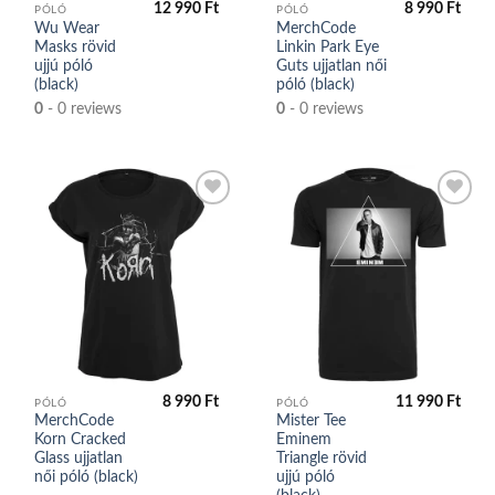
12 990
Ft
8 990
Ft
PÓLÓ
PÓLÓ
Wu Wear
MerchCode
Masks rövid
Linkin Park Eye
ujjú póló
Guts ujjatlan női
(black)
póló (black)
0
- 0 reviews
0
- 0 reviews
Kedvencek
Kedvencek
közé
közé
8 990
Ft
11 990
Ft
PÓLÓ
PÓLÓ
MerchCode
Mister Tee
Korn Cracked
Eminem
Glass ujjatlan
Triangle rövid
női póló (black)
ujjú póló