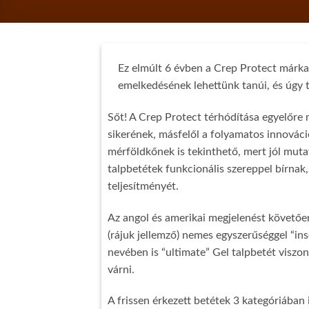
Ez elmúlt 6 évben a Crep Protect márka
emelkedésének lehettünk tanúi, és úgy t
Sőt! A Crep Protect térhódítása egyelőre 
sikerének, másfelől a folyamatos innovác
mérföldkőnek is tekinthető, mert jól mutat
talpbetétek funkcionális szereppel bírnak,
teljesítményét.
Az angol és amerikai megjelenést követőe
(rájuk jellemző) nemes egyszerűséggel “in
nevében is “ultimate” Gel talpbetét viszon
várni.
A frissen érkezett betétek 3 kategóriában 