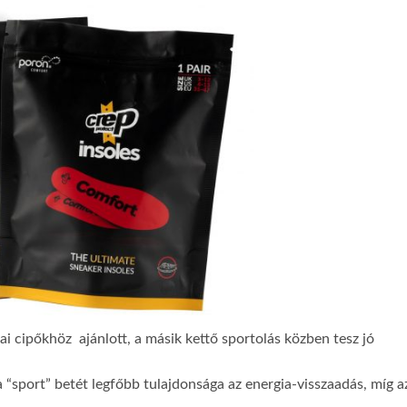
cai cipőkhöz ajánlott, a másik kettő sportolás közben tesz jó
 “sport” betét legfőbb tulajdonsága az energia-visszaadás, míg a