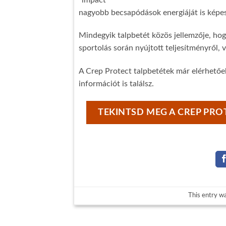
nagyobb becsapódások energiáját is képes
Mindegyik talpbetét közös jellemzője, hog
sportolás során nyújtott teljesítményről, v
A Crep Protect talpbetétek már elérhető
információt is találsz.
TEKINTSD MEG A CREP PRO
This entry w