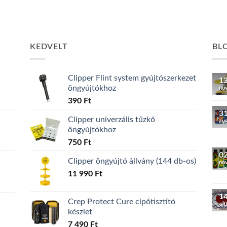
KEDVELT
BL
Clipper Flint system gyújtószerkezet
1
öngyújtókhoz
no
390
Ft
3
Clipper univerzális tűzkő
au
öngyújtókhoz
750
Ft
0
Clipper öngyújtó állvány (144 db-os)
no
11 990
Ft
1
Crep Protect Cure cipőtisztító
ok
készlet
7 490
Ft