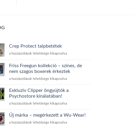
OG
Crep Protect talpbetétek
3
v
Crep
a hozzászólások lehetősége kikapcsolva
Protect
talpbetétek
Friss Freegun kollekció – színes, de
1
bejegyzéshez
nem szagos boxerek érkeztek
g
Friss
a hozzászólások lehetősége kikapcsolva
Freegun
kollekció
Exkluzív Clipper öngyújtók a
2
–
Psychostore kínálatában!
v
színes,
Exkluzív
a hozzászólások lehetősége kikapcsolva
de
Clipper
nem
öngyújtók
szagos
Új márka – megérkezett a Wu-Wear!
4
a
boxerek
t
Új
a hozzászólások lehetősége kikapcsolva
Psychostore
érkeztek
márka
kínálatában!
bejegyzéshez
–
bejegyzéshez