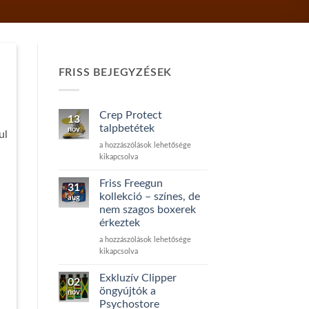
FRISS BEJEGYZÉSEK
Crep Protect
13
talpbetétek
nov
ul
Crep
a hozzászólások lehetősége
Protect
kikapcsolva
talpbetétek
bejegyzéshez
Friss Freegun
31
kollekció – színes, de
aug
nem szagos boxerek
érkeztek
Friss
a hozzászólások lehetősége
Freegun
kikapcsolva
kollekció
–
Exkluzív Clipper
02
színes,
öngyújtók a
nov
de
Psychostore