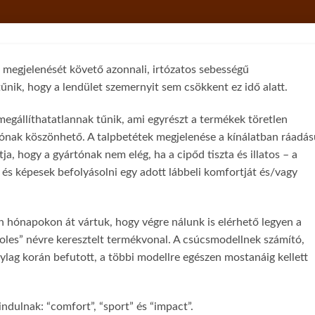
 megjelenését követő azonnali, irtózatos sebességű
űnik, hogy a lendület szemernyit sem csökkent ez idő alatt.
megállíthatatlannak tűnik, ami egyrészt a termékek töretlen
iónak köszönhető. A talpbetétek megjelenése a kínálatban ráadás
ja, hogy a gyártónak nem elég, ha a cipőd tiszta és illatos – a
 és képesek befolyásolni egy adott lábbeli komfortját és/vagy
n hónapokon át vártuk, hogy végre nálunk is elérhető legyen a
soles” névre keresztelt termékvonal. A csúcsmodellnek számító,
ylag korán befutott, a többi modellre egészen mostanáig kellett
indulnak: “comfort”, “sport” és “impact”.