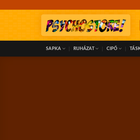
Skip
to
content
SAPKA
RUHÁZAT
CIPŐ
TÁS