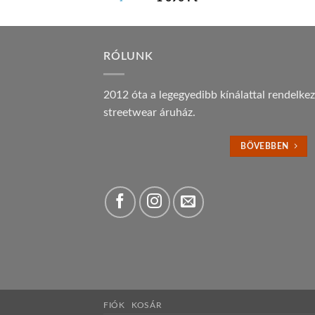
RÓLUNK
2012 óta a legegyedibb kínálattal rendelke
streetwear áruház.
BÖVEBBEN
FIÓK
KOSÁR