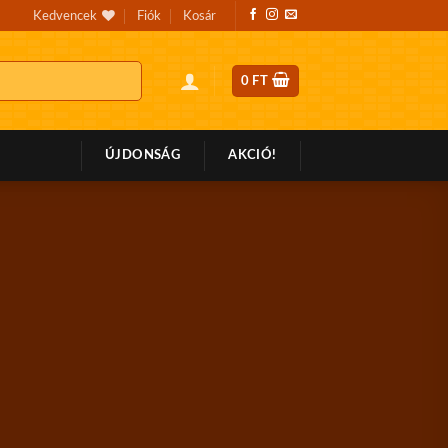
Kedvencek
Fiók
Kosár
0
FT
ÚJDONSÁG
AKCIÓ!