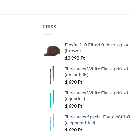
FRISS
Flexfit 210 Fitted fullcap sapka
(brown)
10 990
Ft
TubeLaces White Flat cipőfűző
(dollar bills)
1 690
Ft
TubeLaces White Flat cipőfűző
(aquarius)
1 690
Ft
TubeLaces Special Flat cipőfűző
(elephant blue)
1 690
Ft