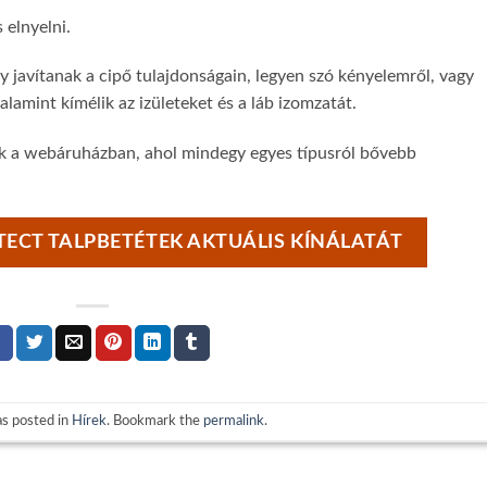
 elnyelni.
y javítanak a cipő tulajdonságain, legyen szó kényelemről, vagy
alamint kímélik az izületeket és a láb izomzatát.
ek a webáruházban, ahol mindegy egyes típusról bővebb
TECT TALPBETÉTEK AKTUÁLIS KÍNÁLATÁT
as posted in
Hírek
. Bookmark the
permalink
.