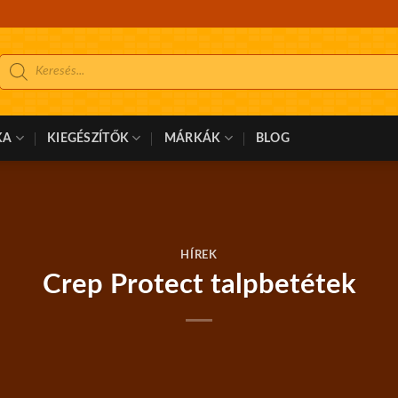
Products
search
KA
KIEGÉSZÍTŐK
MÁRKÁK
BLOG
HÍREK
Crep Protect talpbetétek