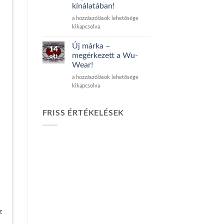
nem
kínálatában!
szagos
boxerek
Exkluzív
a hozzászólások lehetősége
érkeztek
Clipper
kikapcsolva
bejegyzéshez
öngyújtók
a
Új márka –
14
Psychostore
megérkezett a Wu-
okt
kínálatában!
Wear!
bejegyzéshez
Új
a hozzászólások lehetősége
márka
kikapcsolva
–
megérkezett
a
FRISS ÉRTÉKELÉSEK
Wu-
Wear!
bejegyzéshez
z