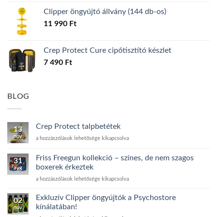
Clipper öngyújtó állvány (144 db-os)
11 990
Ft
Crep Protect Cure cipőtisztító készlet
7 490
Ft
BLOG
Crep Protect talpbetétek
13
nov
Crep
a hozzászólások lehetősége kikapcsolva
Protect
talpbetétek
Friss Freegun kollekció – színes, de nem szagos
31
bejegyzéshez
boxerek érkeztek
aug
Friss
a hozzászólások lehetősége kikapcsolva
Freegun
kollekció
Exkluzív Clipper öngyújtók a Psychostore
02
–
kínálatában!
nov
színes,