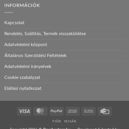
INFORMÁCIÓK
Kapcsolat
Rendelés, Szállítás, Termék visszaküldése
Adatvédelmi központ
Általános Szerződési Feltételek
Adatvédelmi irányelvek
Cookie szabályzat
Elállási nyilatkozat
Visa
MasterCard
PayPal
Cash
Bank
Credit
On
Transfer
Card
FIÓK
KOSÁR
Delivery