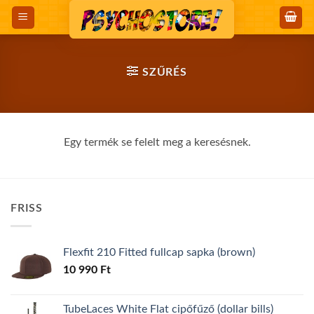
Skip
to
content
SZŰRÉS
Egy termék se felelt meg a keresésnek.
FRISS
Flexfit 210 Fitted fullcap sapka (brown)
10 990
Ft
TubeLaces White Flat cipőfűző (dollar bills)