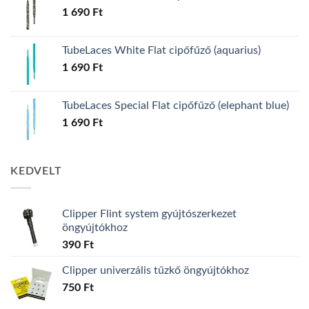
1 690
Ft
TubeLaces White Flat cipőfűző (aquarius)
1 690
Ft
TubeLaces Special Flat cipőfűző (elephant blue)
1 690
Ft
KEDVELT
Clipper Flint system gyújtószerkezet
öngyújtókhoz
390
Ft
Clipper univerzális tűzkő öngyújtókhoz
750
Ft