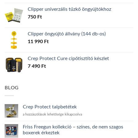
Clipper univerzális tűzkő öngyújtókhoz
750
Ft
Clipper öngyújtó állvány (144 db-os)
11 990
Ft
Crep Protect Cure cipőtisztító készlet
7 490
Ft
BLOG
Crep Protect talpbetétek
13
nov
Crep
a hozzászólások lehetősége kikapcsolva
Protect
talpbetétek
Friss Freegun kollekció – színes, de nem szagos
31
bejegyzéshez
boxerek érkeztek
aug