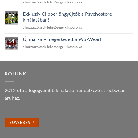
Friss
a hozzászólások lehetősége kikapcsolva
Freegun
kollekció
Exkluzív Clipper öngyújtók a Psychostore
02
–
kínálatában!
nov
színes,
Exkluzív
a hozzászólások lehetősége kikapcsolva
de
Clipper
nem
öngyújtók
szagos
Új márka – megérkezett a Wu-Wear!
14
a
boxerek
okt
Új
a hozzászólások lehetősége kikapcsolva
Psychostore
érkeztek
márka
kínálatában!
bejegyzéshez
–
bejegyzéshez
megérkezett
a
Wu-
RÓLUNK
Wear!
bejegyzéshez
2012 óta a legegyedibb kínálattal rendelkező streetwear
áruház.
BÖVEBBEN