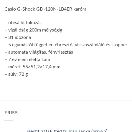
Casio G-Shock GD-120N-1B4ER karóra
– ütésálló tokozás
– vízállóság 200m mélységig
– 31 időzóna
– 5 egymástól független ébresztő, visszaszámláló és stopper
– automata világítás, fényriasztás
– 7 év elem élettartam
– méret: 55×51,2×17,4 mm
– súly: 72 g
FRISS
Flexfit 210 Fitted fullcap sapka (brown)