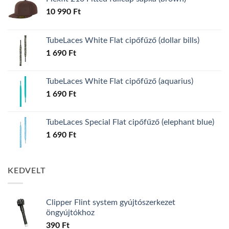
10 990
Ft
TubeLaces White Flat cipőfűző (dollar bills)
1 690
Ft
TubeLaces White Flat cipőfűző (aquarius)
1 690
Ft
TubeLaces Special Flat cipőfűző (elephant blue)
1 690
Ft
KEDVELT
Clipper Flint system gyújtószerkezet
öngyújtókhoz
390
Ft