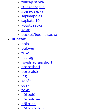
fullcap sapka
trucker sapka
gyerek sapka
sapkaápolás
sapkatartó
kötött sapka
kalap
bucket/boonie sapka
Ruházat
póló
pulóver
trikó
nadrág
rövidnadrág/short
boardshort
boxeralsó
ing
kabát
övek
zokni
női póló
női pulóver
női ruha
női trikó, top