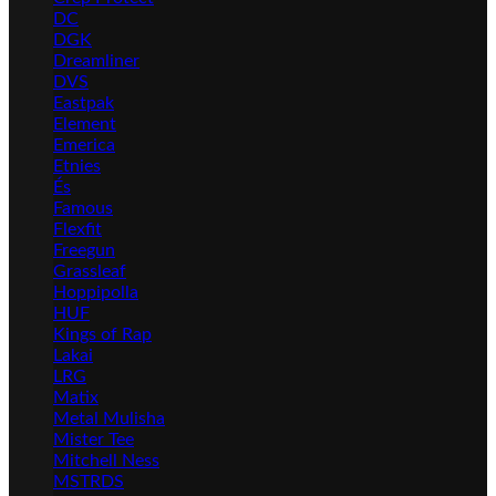
DC
DGK
Dreamliner
DVS
Eastpak
Element
Emerica
Etnies
És
Famous
Flexfit
Freegun
Grassleaf
Hoppipolla
HUF
Kings of Rap
Lakai
LRG
Matix
Metal Mulisha
Mister Tee
Mitchell Ness
MSTRDS