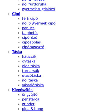
női fürdőruha
gyermek rugdalózó
Cipő
férfi cipő
női & gyermek cipő
papucs
talpbetét
cipőfűző
cipőápolás
cipőragasztó
Táska
hátizsák
övtáska
oldaltáska
tornazsák
utazótáska
női táska
vásárlótáska
Kiegészítők
öngyújtó
pénztárca
grinder
pipa & bong