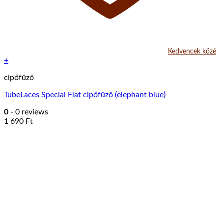
Kedvencek közé
+
cipőfűző
TubeLaces Special Flat cipőfűző (elephant blue)
0
- 0 reviews
1 690
Ft