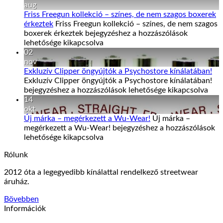
aug
Friss Freegun kollekció – színes, de nem szagos boxerek
érkeztek
Friss Freegun kollekció – színes, de nem szagos
boxerek érkeztek bejegyzéshez
a hozzászólások
lehetősége kikapcsolva
02
nov
Exkluzív Clipper öngyújtók a Psychostore kínálatában!
Exkluzív Clipper öngyújtók a Psychostore kínálatában!
bejegyzéshez
a hozzászólások lehetősége kikapcsolva
14
okt
Új márka – megérkezett a Wu-Wear!
Új márka –
megérkezett a Wu-Wear! bejegyzéshez
a hozzászólások
lehetősége kikapcsolva
Rólunk
2012 óta a legegyedibb kínálattal rendelkező streetwear
áruház.
Bövebben
Információk