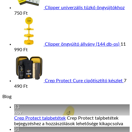
Clipper univerzális tűzkő öngyújtókhoz
750
Ft
Clipper öngyújtó állvány (144 db-os)
11
990
Ft
Crep Protect Cure cipőtisztító készlet
7
490
Ft
Blog
13
nov
Crep Protect talpbetétek
Crep Protect talpbetétek
bejegyzéshez
a hozzászólások lehetősége kikapcsolva
31