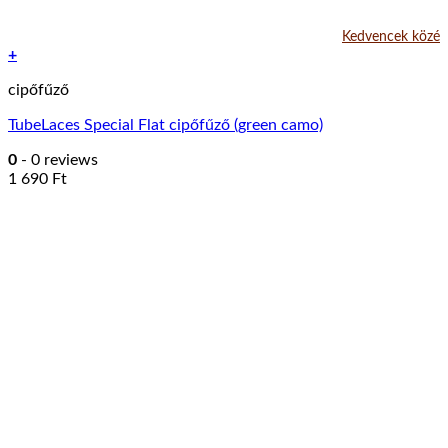
Kedvencek közé
+
cipőfűző
TubeLaces Special Flat cipőfűző (green camo)
0
- 0 reviews
1 690
Ft