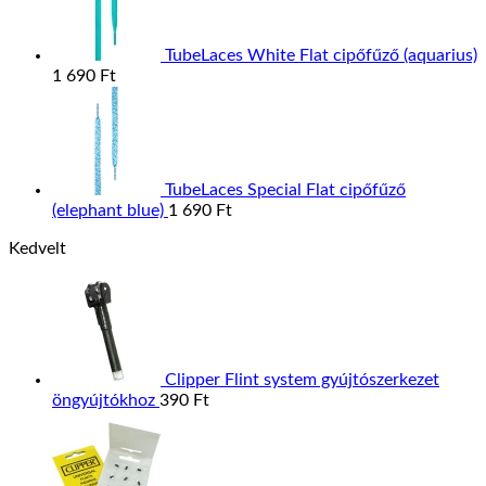
TubeLaces White Flat cipőfűző (aquarius)
1 690
Ft
TubeLaces Special Flat cipőfűző
(elephant blue)
1 690
Ft
Kedvelt
Clipper Flint system gyújtószerkezet
öngyújtókhoz
390
Ft