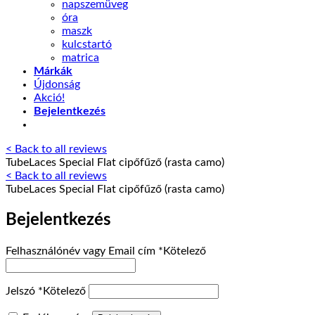
napszemüveg
óra
maszk
kulcstartó
matrica
Márkák
Újdonság
Akció!
Bejelentkezés
< Back to all reviews
TubeLaces Special Flat cipőfűző (rasta camo)
< Back to all reviews
TubeLaces Special Flat cipőfűző (rasta camo)
Bejelentkezés
Felhasználónév vagy Email cím
*
Kötelező
Jelszó
*
Kötelező