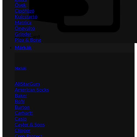
Övek
Cipőfűző
Kulcstartó
Matrica
Öngyújtó
Grinder
Credit Card
Pipa & Bong
Márkák
Márkák
AllStarGum
American Socks
Baker
Bofil
Burton
Carhartt
Casio
Cayler & Sons
Clipper
Crep Protect