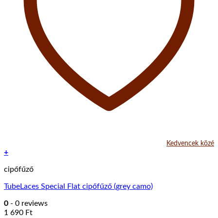
Kedvencek közé
+
cipőfűző
TubeLaces Special Flat cipőfűző (grey camo)
0
- 0 reviews
1 690
Ft