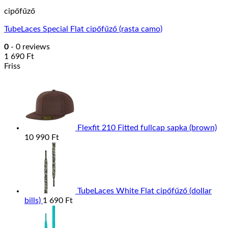
cipőfűző
TubeLaces Special Flat cipőfűző (rasta camo)
0
- 0 reviews
1 690
Ft
Friss
Flexfit 210 Fitted fullcap sapka (brown)
10 990
Ft
TubeLaces White Flat cipőfűző (dollar
bills)
1 690
Ft