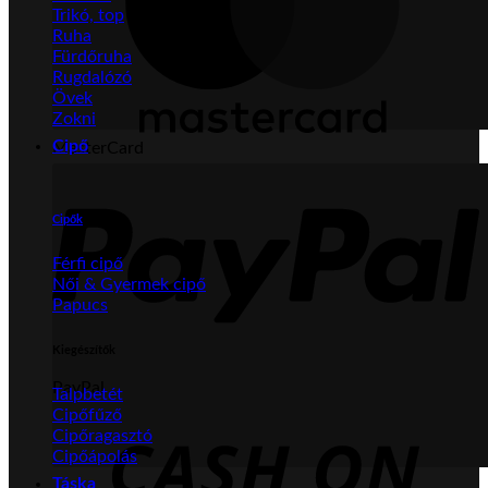
Trikó, top
Ruha
Fürdőruha
Rugdalózó
Övek
Zokni
Cipő
MasterCard
Cipők
Férfi cipő
Női & Gyermek cipő
Papucs
Kiegészítők
PayPal
Talpbetét
Cipőfűző
Cipőragasztó
Cipőápolás
Táska