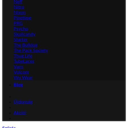
Neff
Nitro
Nixon
Pinetime
PRG
Psycho
Skullcandy
Starter
The Bulldog
The Pack Society
Thug Life
TubeLaces
Vans
Volcom
Wu Wear
Blog
Újdonság
Akció!