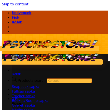
Skip to content
Kedvencek
Fiók
Kosár
Sapka
Sapkák
Products search
Snapback sapka
Fullcap sapka
Trucker sapka
0
Ft
Bucket/Boonie sapka
Kosár
Gyerek sapka
Kötött sapka