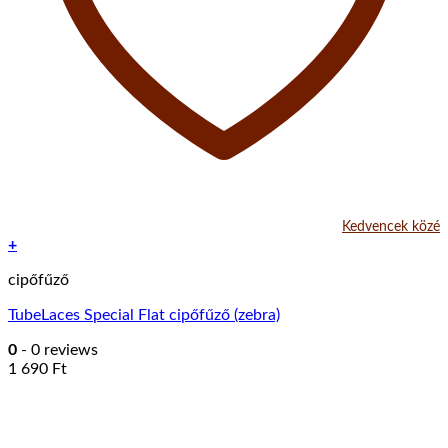
Kedvencek közé
+
cipőfűző
TubeLaces Special Flat cipőfűző (zebra)
0
- 0 reviews
1 690
Ft