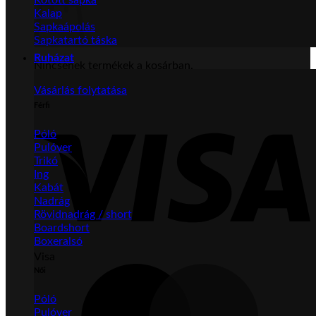
Kalap
Sapkaápolás
Sapkatartó táska
Ruházat
Nincsenek termékek a kosárban.
Vásárlás folytatása
Férfi
Póló
Pulóver
Trikó
Ing
Kabát
Nadrág
Rövidnadrág / short
Boardshort
Boxeralsó
Visa
Női
Póló
Pulóver