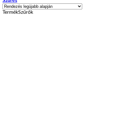
Szűrés
TermékSzűrők