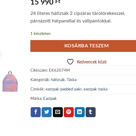
15 990
Ft
24 literes hátizsák 2 cipzáras tárolórekesszel,
párnázott hátpanellal és vállpántokkal.
1 készleten
KOSÁRBA TESZEM
Kedvencek közé
Cikkszám:
EK62074M
Kategóriák:
hátizsák
,
Táska
Címkék:
eastpak-padded-pakr
,
eastpak-taska
Márka:
Eastpak