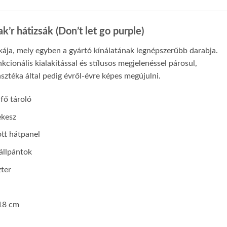
’r hátizsák (Don’t let go purple)
kája, mely egyben a gyártó kínálatának legnépszerűbb darabja.
kcionális kialakítással és stílusos megjelenéssel párosul,
asztéka által pedig évről-évre képes megújulni.
fő tároló
ekesz
tt hátpanel
vállpántok
zter
18 cm