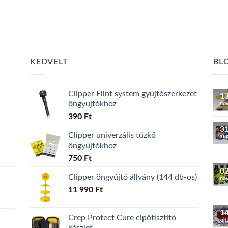
KEDVELT
BL
Clipper Flint system gyújtószerkezet
1
öngyújtókhoz
no
390
Ft
3
Clipper univerzális tűzkő
au
öngyújtókhoz
750
Ft
0
Clipper öngyújtó állvány (144 db-os)
no
11 990
Ft
1
Crep Protect Cure cipőtisztító
ok
készlet