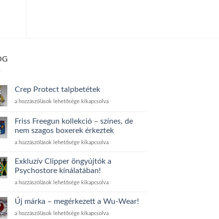
OG
Crep Protect talpbetétek
3
v
Crep
a hozzászólások lehetősége kikapcsolva
Protect
talpbetétek
Friss Freegun kollekció – színes, de
1
bejegyzéshez
nem szagos boxerek érkeztek
g
Friss
a hozzászólások lehetősége kikapcsolva
Freegun
kollekció
Exkluzív Clipper öngyújtók a
2
–
Psychostore kínálatában!
v
színes,
Exkluzív
a hozzászólások lehetősége kikapcsolva
de
Clipper
nem
öngyújtók
szagos
Új márka – megérkezett a Wu-Wear!
4
a
boxerek
t
Új
a hozzászólások lehetősége kikapcsolva
Psychostore
érkeztek