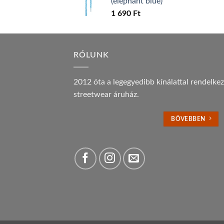
(elephant blue)
1 690
Ft
RÓLUNK
2012 óta a legegyedibb kínálattal rendelke
streetwear áruház.
BÖVEBBEN