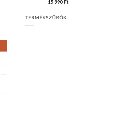
15 990
Ft
TERMÉKSZŰRŐK