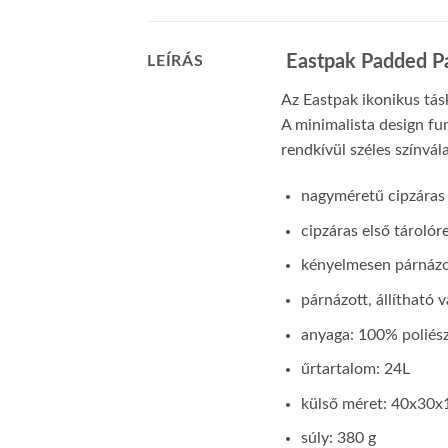
Eastpak Padded Pak
LEÍRÁS
Az Eastpak ikonikus tás
A minimalista design fun
rendkívül széles színvál
nagyméretű cipzáras 
cipzáras első tárolór
kényelmesen párnázo
párnázott, állítható 
anyaga: 100% poliés
űrtartalom: 24L
külső méret: 40x30x
súly: 380 g