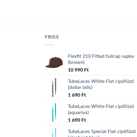
FRISS
Flexfit 210 Fitted fullcap sapka
(brown)
10 990
Ft
TubeLaces White Flat cipőfűző
(dollar bills)
1 690
Ft
TubeLaces White Flat cipőfűző
(aquarius)
1 690
Ft
TubeLaces Special Flat cipőfűző