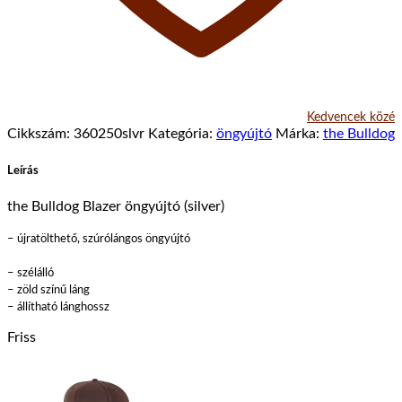
Kedvencek közé
Cikkszám:
360250slvr
Kategória:
öngyújtó
Márka:
the Bulldog
Leírás
the Bulldog Blazer öngyújtó (silver)
– újratölthető, szúrólángos öngyújtó
– szélálló
– zöld színű láng
– állítható lánghossz
Friss