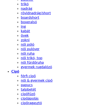
trikó
nadrág
rövidnadrág/short
boardshort
boxeralsó
ing
kabát
övek
zokni
női póló
női pulóver
női ruha
női trikó, top
női fürdőruha
gyermek rugdalózó
Cipő
férfi cipő
női & gyermek cipő
papucs
talpbetét
cipőfűző
cipőápolás
cipőragasztó