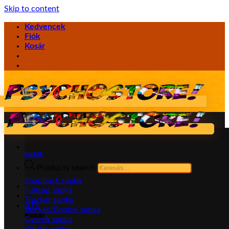
Skip to content
Kedvencek
Fiók
Kosár
Sapka
Sapkák
Products search
Snapback sapka
Fullcap sapka
Trucker sapka
0
Ft
Bucket/Boonie sapka
Kosár
Gyerek sapka
Kötött sapka