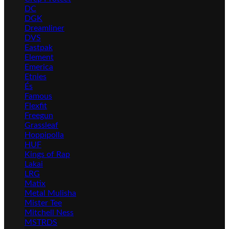
DC
DGK
Dreamliner
DVS
Eastpak
Element
Emerica
Etnies
És
Famous
Flexfit
Freegun
Grassleaf
Hoppipolla
HUF
Kings of Rap
Lakai
LRG
Matix
Metal Mulisha
Mister Tee
Mitchell Ness
MSTRDS