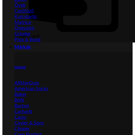
Övek
Cipőfűző
Kulcstartó
Matrica
Öngyújtó
Grinder
Credit Card
Pipa & Bong
Márkák
Márkák
AllStarGum
American Socks
Baker
Bofil
Burton
Carhartt
Casio
Cayler & Sons
Clipper
Crep Protect