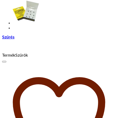
Szűrés
TermékSzűrők