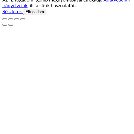
Az “Elfogadom” gomb megnyomásával elfogadja
Adatvédelmi
Irányelveink
, ill. a sütik használatát.
Részletek
Elfogadom