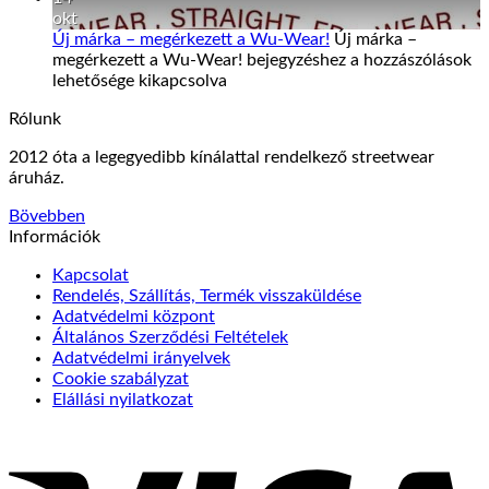
okt
Új márka – megérkezett a Wu-Wear!
Új márka –
megérkezett a Wu-Wear! bejegyzéshez
a hozzászólások
lehetősége kikapcsolva
Rólunk
2012 óta a legegyedibb kínálattal rendelkező streetwear
áruház.
Bövebben
Információk
Kapcsolat
Rendelés, Szállítás, Termék visszaküldése
Adatvédelmi központ
Általános Szerződési Feltételek
Adatvédelmi irányelvek
Cookie szabályzat
Elállási nyilatkozat