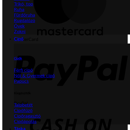
Trikó, top
Ruha
Fürdőruha
Rugdalózó
Övek
Zokni
Cipő
MasterCard
Cipők
Férfi cipő
Női & Gyermek cipő
Papucs
Kiegészítők
PayPal
Talpbetét
Cipőfűző
Cipőragasztó
Cipőápolás
Táska