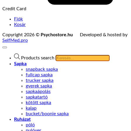
Credit Card
Fiók
Kosár
Copyright 2026 ©
Psychostore.hu
Developed & hosted by
SelfMed.pro
Products search
Sapka
snapback sapka
fullcap sapka
trucker sapka
gyerek sapka
sapkaápolás
sapkatartó
kötött sapka
kalap
bucket/boonie sapka
Ruházat
póló
pulóver