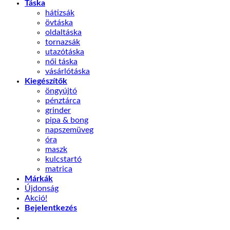
Táska
hátizsák
övtáska
oldaltáska
tornazsák
utazótáska
női táska
vásárlótáska
Kiegészítők
öngyújtó
pénztárca
grinder
pipa & bong
napszemüveg
óra
maszk
kulcstartó
matrica
Márkák
Újdonság
Akció!
Bejelentkezés