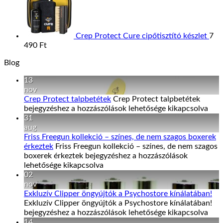
Crep Protect Cure cipőtisztító készlet
7
490
Ft
Blog
13
nov
Crep Protect talpbetétek
Crep Protect talpbetétek
bejegyzéshez
a hozzászólások lehetősége kikapcsolva
31
aug
Friss Freegun kollekció – színes, de nem szagos boxerek
érkeztek
Friss Freegun kollekció – színes, de nem szagos
boxerek érkeztek bejegyzéshez
a hozzászólások
lehetősége kikapcsolva
02
nov
Exkluzív Clipper öngyújtók a Psychostore kínálatában!
Exkluzív Clipper öngyújtók a Psychostore kínálatában!
bejegyzéshez
a hozzászólások lehetősége kikapcsolva
14