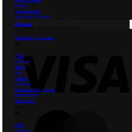
Kalap
Sapkaápolás
Sapkatartó táska
Ruházat
Nincsenek termékek a kosárban.
Vásárlás folytatása
Férfi
Póló
Pulóver
Trikó
Ing
Kabát
Nadrág
Rövidnadrág / short
Boardshort
Boxeralsó
Visa
Női
Póló
Pulóver