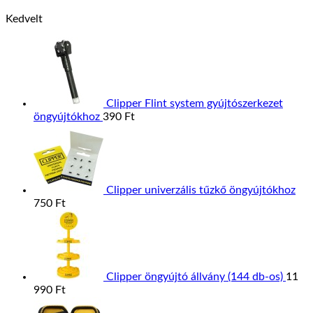
Kedvelt
Clipper Flint system gyújtószerkezet
öngyújtókhoz
390
Ft
Clipper univerzális tűzkő öngyújtókhoz
750
Ft
Clipper öngyújtó állvány (144 db-os)
11
990
Ft