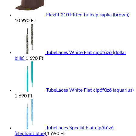
Flexfit 210 Fitted fullcap sapka (brown)
10 990
Ft
TubeLaces White Flat cipőfűző (dollar
bills)
1 690
Ft
TubeLaces White Flat cipőfűző (aquarius)
1 690
Ft
TubeLaces Special Flat cipőfűző
(elephant blue)
1 690
Ft