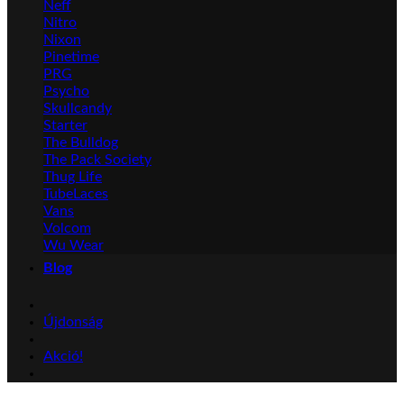
Neff
Nitro
Nixon
Pinetime
PRG
Psycho
Skullcandy
Starter
The Bulldog
The Pack Society
Thug Life
TubeLaces
Vans
Volcom
Wu Wear
Blog
Újdonság
Akció!