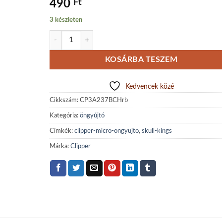
490
Ft
3 készleten
Clipper Micro Skull Kings öngyújtó (red/blue) mennyiség
KOSÁRBA TESZEM
Kedvencek közé
Cikkszám:
CP3A237BCHrb
Kategória:
öngyújtó
Címkék:
clipper-micro-ongyujto
,
skull-kings
Márka:
Clipper