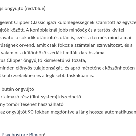
gs öngyújtó (red/blue)
jelent Clipper Classic igazi különlegességnek számított az egysze
tók között. A korábbiaknál jobb minőség és a tartós kivitel
vatol a sokadik utántöltés után is, ezért a termék mind a mai
rűségnek örvend. amit csak fokoz a számtalan színváltozat, és a
 valamint a különböző szériák limitált darabszáma.
kus Clipper öngyújtó kisméretű változata,
 minden előnyös tulajdonságát, és apró méretének köszönhetően
űkebb zsebekben és a legkisebb táskákban is.
s bután öngyújtó
rtalmazó rész (flint system) kiszedhető
ny tömörítéséhez használható
ió: az öngyújtót 90 fokban megdöntve a láng hossza automatikusa
a
Psychostore Blog
on!