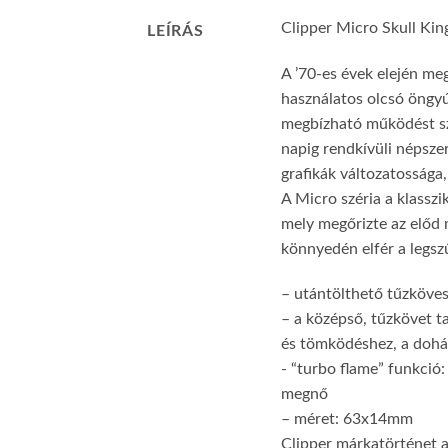
Clipper Micro Skull Kin
LEÍRÁS
A ’70-es évek elején meg
használatos olcsó öngyúj
megbízható működést sza
napig rendkívüli népsze
grafikák változatossága,
A Micro széria a klasszi
mely megőrizte az előd
könnyedén elfér a legsz
– utántölthető tűzköve
– a középső, tűzkövet ta
és tömködéshez, a dohá
​​- “turbo flame” funkc
megnő
– méret: 63x14mm
Clipper márkatörténet 