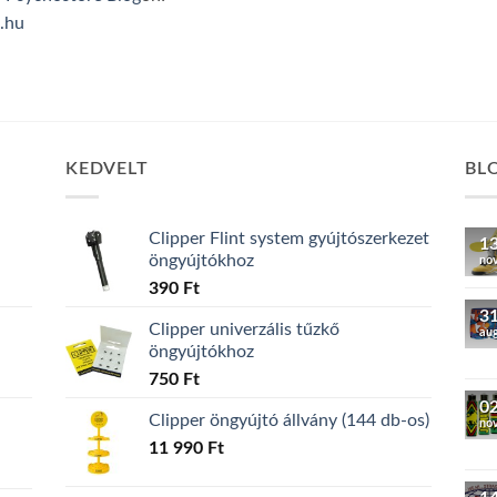
.hu
KEDVELT
BL
Clipper Flint system gyújtószerkezet
1
öngyújtókhoz
no
390
Ft
3
Clipper univerzális tűzkő
au
öngyújtókhoz
750
Ft
0
Clipper öngyújtó állvány (144 db-os)
no
11 990
Ft