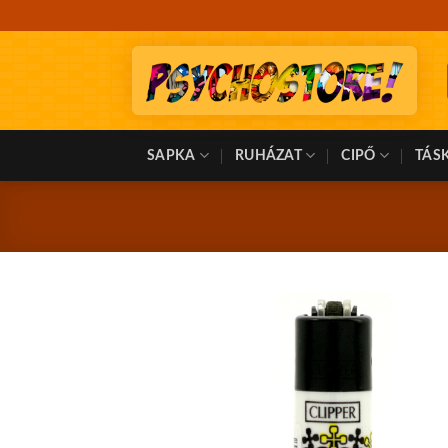
Skip
to
content
SAPKA
RUHÁZAT
CIPŐ
TÁS
K