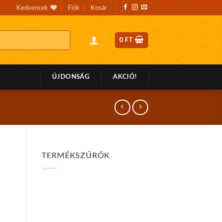
Kedvencek
Fiók
Kosár
0
FT
ÚJDONSÁG
AKCIÓ!
TERMÉKSZŰRŐK