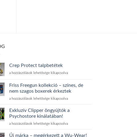
OG
Crep Protect talpbetétek
3
v
Crep
a hozzászólások lehetősége kikapcsolva
Protect
talpbetétek
Friss Freegun kollekció – színes, de
1
bejegyzéshez
nem szagos boxerek érkeztek
g
Friss
a hozzászólások lehetősége kikapcsolva
Freegun
kollekció
Exkluzív Clipper öngyújtók a
2
–
Psychostore kínálatában!
v
színes,
Exkluzív
a hozzászólások lehetősége kikapcsolva
de
Clipper
nem
öngyújtók
szagos
Új márka – megérkezett a Wu-Wear!