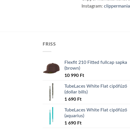
Instagram:
clippermania
FRISS
Flexfit 210 Fitted fullcap sapka
(brown)
10 990
Ft
TubeLaces White Flat cipőfűző
(dollar bills)
1 690
Ft
TubeLaces White Flat cipőfűző
(aquarius)
1 690
Ft