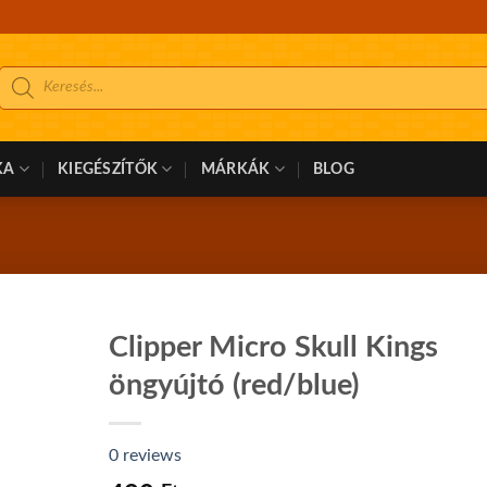
Products
search
KA
KIEGÉSZÍTŐK
MÁRKÁK
BLOG
Clipper Micro Skull Kings
öngyújtó (red/blue)
edvencek
közé
0 reviews