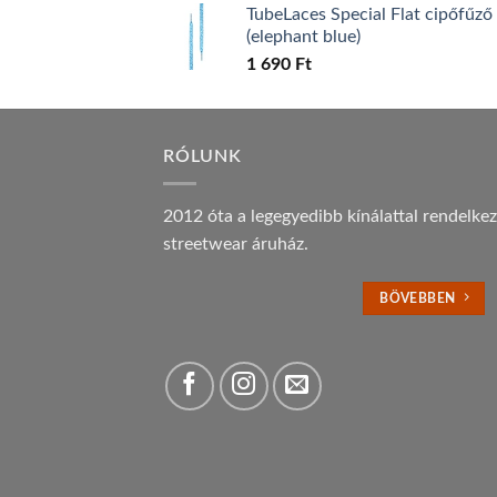
TubeLaces Special Flat cipőfűző
(elephant blue)
1 690
Ft
RÓLUNK
2012 óta a legegyedibb kínálattal rendelke
streetwear áruház.
BÖVEBBEN